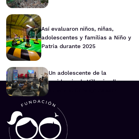
Así evaluaron niños, niñas,
adolescentes y familias a Niño y
Patria durante 2025
Un adolescente de la
residencia de Villarrica lleva
su voz al Consejo Asesor
Nacional de Niños