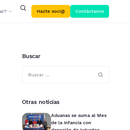
ar?
Hazte soci@
Contáctanos
Buscar
Otras noticias
Aduanas se suma al Mes
de la Infancia con
donación de juguetes