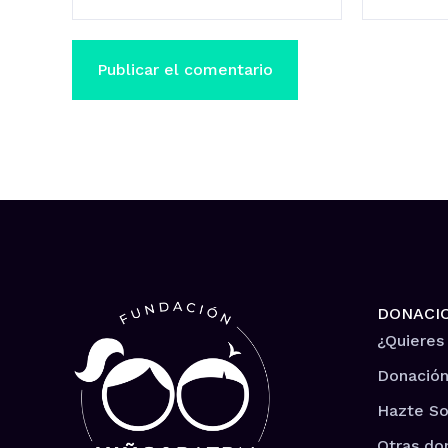
DONACI
¿Quieres
Donación
Hazte So
Otras do