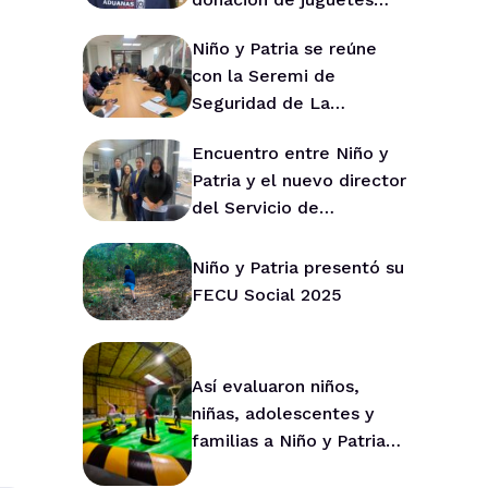
para Niño y Patria
Niño y Patria se reúne
con la Seremi de
Seguridad de La
Araucanía para fortalecer
Encuentro entre Niño y
la prevención en la
Patria y el nuevo director
región
del Servicio de
Protección de La
Araucanía marca ruta de
Niño y Patria presentó su
trabajo conjunto
FECU Social 2025
Así evaluaron niños,
niñas, adolescentes y
familias a Niño y Patria
durante 2025