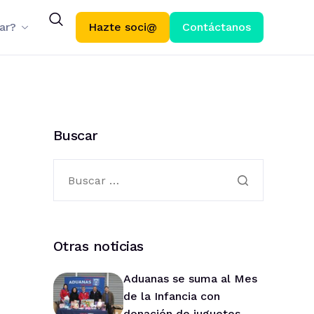
ar?
Hazte soci@
Contáctanos
Buscar
Otras noticias
Aduanas se suma al Mes
de la Infancia con
donación de juguetes