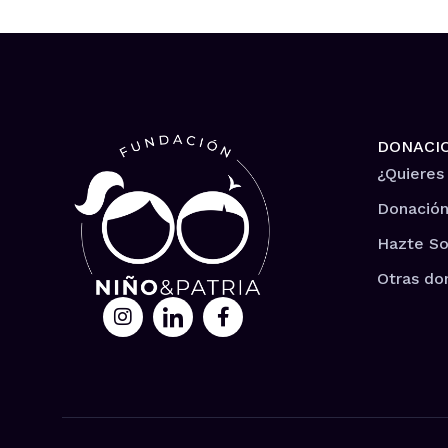
DONACI
¿Quieres
Donación
Hazte So
Otras do