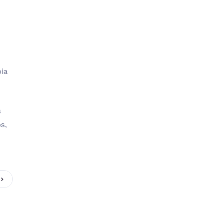
pia
s
s,