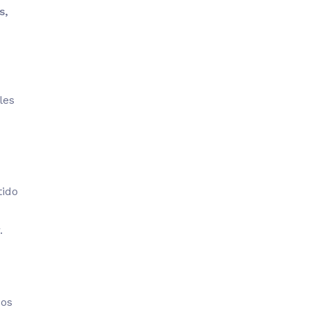
s,
les
tido
.
sos