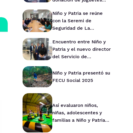
para Niño y Patria
Niño y Patria se reúne
con la Seremi de
Seguridad de La
Araucanía para fortalecer
Encuentro entre Niño y
la prevención en la
Patria y el nuevo director
región
del Servicio de
Protección de La
Araucanía marca ruta de
Niño y Patria presentó su
trabajo conjunto
FECU Social 2025
Así evaluaron niños,
niñas, adolescentes y
familias a Niño y Patria
durante 2025