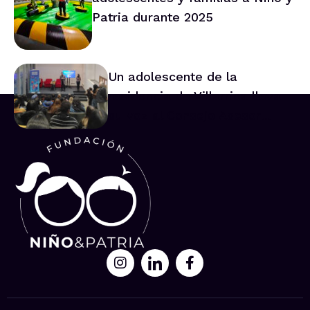
Patria durante 2025
Un adolescente de la
residencia de Villarrica lleva
su voz al Consejo Asesor
Nacional de Niños