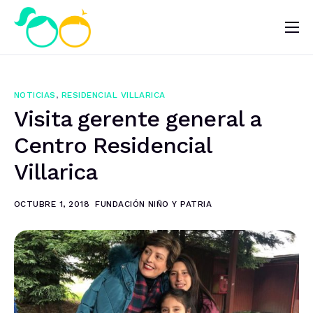
Nosotros
Impacto
NOTICIAS
,
RESIDENCIAL VILLARICA
Noticias
Visita gerente general a
¿Quieres ayudar?
Centro Residencial
Villarica
OCTUBRE 1, 2018
FUNDACIÓN NIÑO Y PATRIA