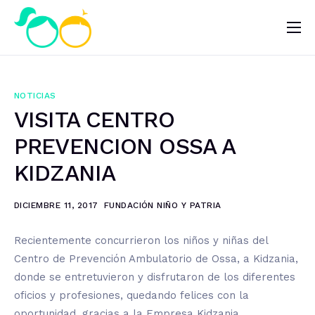
Nosotros
Impacto
NOTICIAS
Noticias
VISITA CENTRO
¿Quieres ayudar?
PREVENCION OSSA A
KIDZANIA
DICIEMBRE 11, 2017
FUNDACIÓN NIÑO Y PATRIA
Recientemente concurrieron los niños y niñas del
Centro de Prevención Ambulatorio de Ossa, a Kidzania,
donde se entretuvieron y disfrutaron de los diferentes
oficios y profesiones, quedando felices con la
oportunidad, gracias a la Empresa Kidzania.