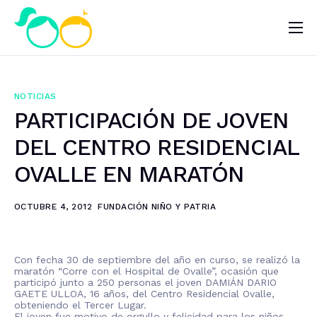
Nosotros
Impacto
NOTICIAS
Noticias
PARTICIPACIÓN DE JOVEN
¿Quieres ayudar?
DEL CENTRO RESIDENCIAL
OVALLE EN MARATÓN
OCTUBRE 4, 2012
FUNDACIÓN NIÑO Y PATRIA
Con fecha 30 de septiembre del año en curso, se realizó la
maratón “Corre con el Hospital de Ovalle”, ocasión que
participó junto a 250 personas el joven DAMIÁN DARIO
GAETE ULLOA, 16 años, del Centro Residencial Ovalle,
obteniendo el Tercer Lugar.
El joven fue motivo de orgullo y felicidad para los niños