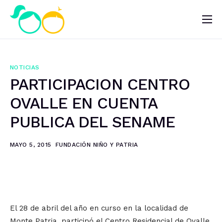
Nosotros
Impacto
NOTICIAS
Noticias
PARTICIPACION CENTRO
¿Quieres ayudar?
OVALLE EN CUENTA
PUBLICA DEL SENAME
MAYO 5, 2015
FUNDACIÓN NIÑO Y PATRIA
El 28 de abril del año en curso en la localidad de
Monte Patria, participó el Centro Residencial de Ovalle,