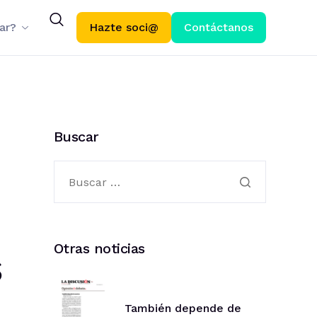
ar?
Hazte soci@
Contáctanos
Buscar
Otras noticias
s
También depende de