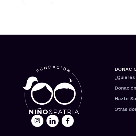
DONACI
¿Quieres
Donación
Hazte So
Otras do