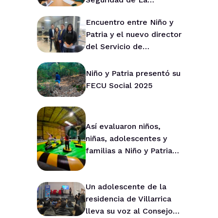
Araucanía para fortalecer
Encuentro entre Niño y
la prevención en la
Patria y el nuevo director
región
del Servicio de
Protección de La
Araucanía marca ruta de
Niño y Patria presentó su
trabajo conjunto
FECU Social 2025
Así evaluaron niños,
niñas, adolescentes y
familias a Niño y Patria
durante 2025
Un adolescente de la
residencia de Villarrica
lleva su voz al Consejo