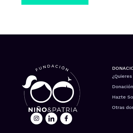
DONACI
¿Quieres
Donación
Hazte So
Otras do