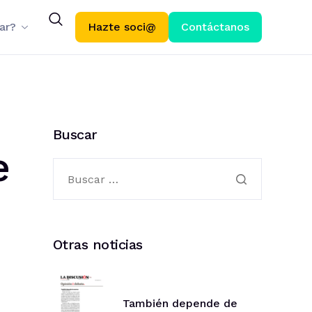
ar?
Hazte soci@
Contáctanos
Buscar
e
Otras noticias
También depende de