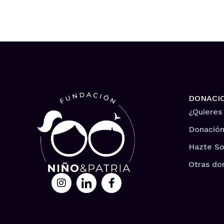
DONACI
¿Quieres
Donación
Hazte So
Otras do