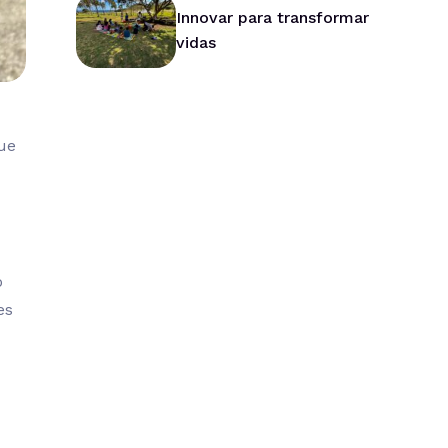
Innovar para transformar
vidas
ue
o
es