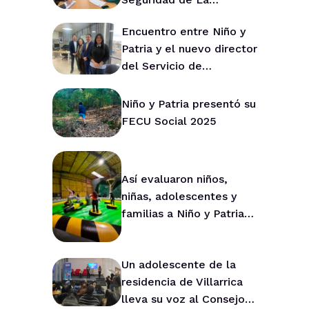
Araucanía para fortalecer
Encuentro entre Niño y
la prevención en la
Patria y el nuevo director
región
del Servicio de
Protección de La
Araucanía marca ruta de
Niño y Patria presentó su
trabajo conjunto
FECU Social 2025
Así evaluaron niños,
niñas, adolescentes y
familias a Niño y Patria
durante 2025
Un adolescente de la
residencia de Villarrica
lleva su voz al Consejo