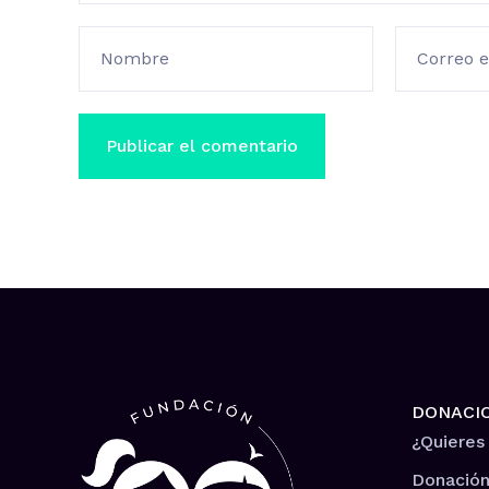
Nombre
Correo e
DONACI
¿Quieres
Donación