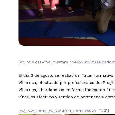
[vc_row css=”.vc_custom_1546229992502{padding-
El día 3 de agosto se realizó un Taller formativo
Villarrica, efectuado por profesionales del Prog
Villarrica, abordándose en forma lúdica temática
vínculos afectivos y sentido de pertenencia entre
[vc_row_inner][vc_column_inner width=”1/2″]