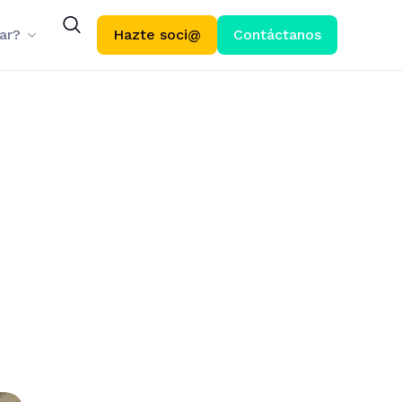
ar?
Hazte soci@
Contáctanos