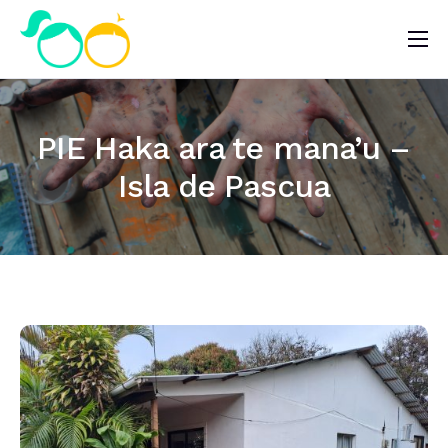
Nosotros
Impacto
PIE Haka ara te mana’u –
Noticias
Isla de Pascua
¿Quieres ayudar?