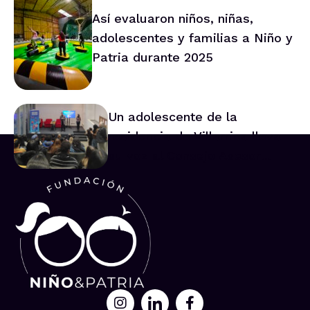
Así evaluaron niños, niñas,
adolescentes y familias a Niño y
Patria durante 2025
Un adolescente de la
residencia de Villarrica lleva
su voz al Consejo Asesor
Nacional de Niños