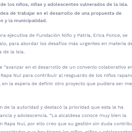
 de los niños, niñas y adolescentes vulnerados
de la isla.
idea
de trabajar
en el desarrollo de una propuesta de
n y la municipalidad.
a ejecutiva de Fundación Niño y Patria, Erica Ponce, se
évalo, para abordar los desafíos más urgentes en materia d
 de la isla.
de “avanzar en el desarrollo de un convenio colaborativo e
 Rapa Nui para contribuir al resguardo de los niños rapanu
, en la espera de definir otro proyecto que pudiera ser me
n de la autoridad y destacó la prioridad que esta le ha
nfancia y adolescencia. “La alcaldesa conoce muy bien la
 Rapa Nui, por ello creo que su gestión sin duda contrib
ecesidades que hoy tienen los niños, niñas y adolescente