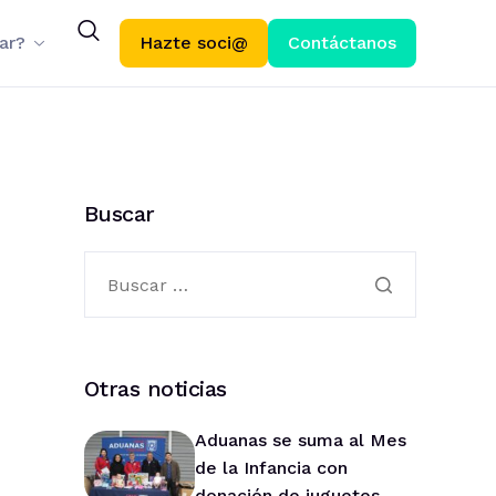
ar?
Hazte soci@
Contáctanos
Buscar
Otras noticias
Aduanas se suma al Mes
de la Infancia con
donación de juguetes