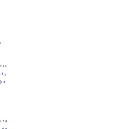
e
ntre
i y
jor
uirá
s de