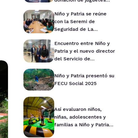
para Niño y Patria
Niño y Patria se reúne
con la Seremi de
Seguridad de La
Araucanía para fortalecer
Encuentro entre Niño y
la prevención en la
Patria y el nuevo director
región
del Servicio de
Protección de La
Araucanía marca ruta de
Niño y Patria presentó su
trabajo conjunto
FECU Social 2025
Así evaluaron niños,
niñas, adolescentes y
familias a Niño y Patria
durante 2025