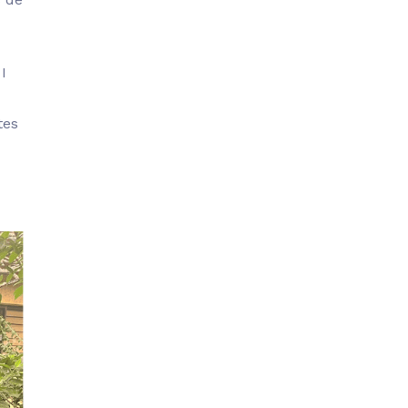
I
tes