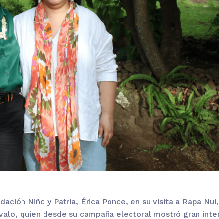
dación Niño y Patria, Érica Ponce
, en su visita a
Rapa Nui
,
valo
,
quien desde su campaña electoral mostró gran inte