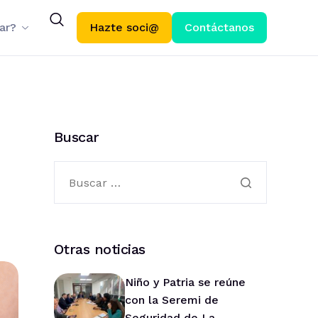
ar?
Hazte soci@
Contáctanos
Buscar
Otras noticias
Niño y Patria se reúne
con la Seremi de
Seguridad de La