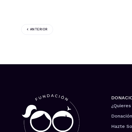
ANTERIOR
DONACI
¿Quieres
Donación
Hazte So