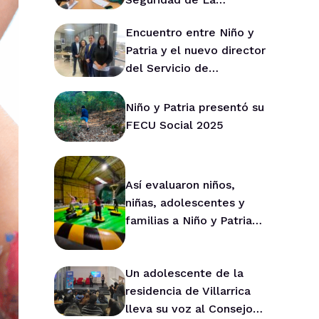
Araucanía para fortalecer
Encuentro entre Niño y
la prevención en la
Patria y el nuevo director
región
del Servicio de
Protección de La
Araucanía marca ruta de
Niño y Patria presentó su
trabajo conjunto
FECU Social 2025
Así evaluaron niños,
niñas, adolescentes y
familias a Niño y Patria
durante 2025
Un adolescente de la
residencia de Villarrica
lleva su voz al Consejo