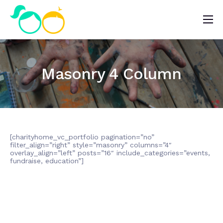
Nosotros
Impacto
Masonry 4 Column
Noticias
¿Quieres ayudar?
[charityhome_vc_portfolio pagination=”no”
filter_align=”right” style=”masonry” columns=”4″
overlay_align=”left” posts=”16″ include_categories=”events,
fundraise, education”]