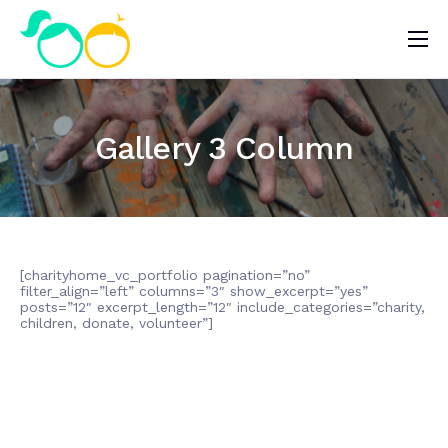
Nosotros
Impacto
Gallery 3 Column
Noticias
¿Quieres ayudar?
[charityhome_vc_portfolio pagination=”no”
filter_align=”left” columns=”3″ show_excerpt=”yes”
posts=”12″ excerpt_length=”12″ include_categories=”charity,
children, donate, volunteer”]