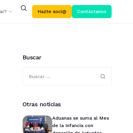
ar?
Hazte soci@
Contáctanos
Buscar
Otras noticias
Aduanas se suma al Mes
de la Infancia con
donación de juguetes