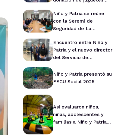
para Niño y Patria
Niño y Patria se reúne
con la Seremi de
Seguridad de La
Araucanía para fortalecer
Encuentro entre Niño y
la prevención en la
Patria y el nuevo director
región
del Servicio de
Protección de La
Araucanía marca ruta de
Niño y Patria presentó su
trabajo conjunto
FECU Social 2025
Así evaluaron niños,
niñas, adolescentes y
familias a Niño y Patria
durante 2025