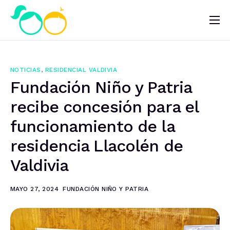
Nosotros
Impacto
NOTICIAS
,
RESIDENCIAL VALDIVIA
Noticias
Fundación Niño y Patria
¿Quieres ayudar?
recibe concesión para el
funcionamiento de la
residencia Llacolén de
Valdivia
MAYO 27, 2024
FUNDACIÓN NIÑO Y PATRIA