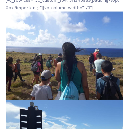
[vc_row css=”.vc_custom_1547511245983{padding-top:
0px !important;}”][vc_column width=”1/3″]