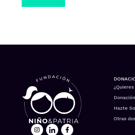
DONACI
¿Quieres
Donación
Hazte So
Otras do