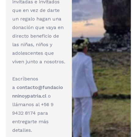
invitadas e invitados
que en vez de darte
un regalo hagan una
donación que vaya en
directo beneficio de
las niñas, niños y
adolescentes que
viven junto a nosotros.
Escríbenos
a
contacto@fundacio
nninoypatria.cl
o
llámanos al +56 9
9432 8174 para
entregarte más
detalles.