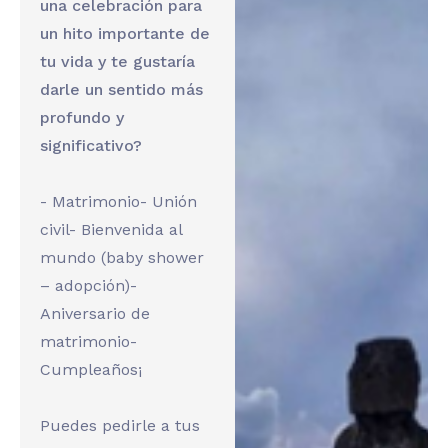
una celebración para
un hito importante de
tu vida y te gustaría
darle un sentido más
profundo y
significativo?
- Matrimonio
- Unión
civil
- Bienvenida al
mundo (baby shower
– adopción)
-
Aniversario de
matrimonio
-
Cumpleaños¡
Puedes pedirle a tus