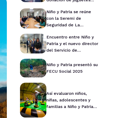
para Niño y Patria
Niño y Patria se reúne
con la Seremi de
Seguridad de La
Araucanía para fortalecer
Encuentro entre Niño y
la prevención en la
Patria y el nuevo director
región
del Servicio de
Protección de La
Araucanía marca ruta de
Niño y Patria presentó su
trabajo conjunto
FECU Social 2025
Así evaluaron niños,
niñas, adolescentes y
familias a Niño y Patria
durante 2025