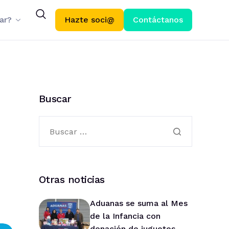
ar?
Hazte soci@
Contáctanos
Buscar
Otras noticias
Aduanas se suma al Mes
de la Infancia con
donación de juguetes